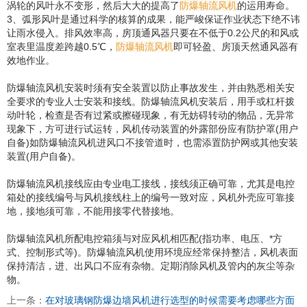
涡轮的风叶永不变形，然后大大的提高了
防爆轴流风机
的运用寿命。
3、弧形风叶是通过科学的核算的成果，能严峻保证作业状态下绝不讳
让雨水侵入。排风效率高，房顶通风器只要在不低于0.2公尺的和风或
室表里温度差跨越0.5℃，
防爆轴流风机
即可轻盈、房顶天然通风器有
效地作业。
防爆轴流风机安装时须有安全装置以防止事故发生，并由熟悉相关安
全要求的专业人士安装和接线。
防爆轴流风机
安装后，用手或杠杆拨
动叶轮，检查是否有过紧或擦碰现象，有无妨碍转动的物品，无异常
现象下，方可进行试运转，风机传动装置的外露部份应有防护罩(用户
自备)如
防爆轴流风机
进风口不接管道时，也需添置防护网或其他安装
装置(用户自备)。
防爆轴流风机
接线应由专业电工接线，接线须正确可靠，尤其是电控
箱处的接线编号与风机接线柱上的编号一致对应，风机外壳应可靠接
地，接地须可靠，不能用接零代替接地。
防爆轴流风机
所配电控箱须与对应风机相匹配(指功率、电压、*方
式、控制形式等)。
防爆轴流风机
使用环境应经常保持整洁，风机表面
保持清洁，进、出风口不应有杂物。定期消除风机及管内的灰尘等杂
物。
上一条：
在对玻璃钢防爆边墙风机进行选型的时候需要考虑哪些方面