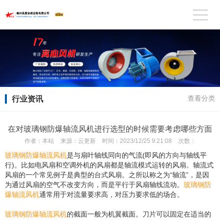
行业资讯
查看分类
在对玻璃钢防爆轴流风机进行选型的时候需要考虑哪些方面
作者：
本站
来源：
云更新
时间：
2023/12/25 9:21:08
次数：
玻璃钢防爆轴流风机
是与扇叶轴线同向的气流(即风的方向与轴线平
行)。比如电风扇和空调外机的风扇都是轴流模式运转的风扇。轴流式
风扇的一个常见例子是典型的台式风扇。之所以称之为“轴流”，是因
为通过风扇的空气不改变方向，而是平行于风扇轴线流动。
玻璃钢防
爆轴流风机
通常用于对流量要求高，对压力要求低的场合。
玻璃钢防爆轴流风机
的截面一般为机翼截面。刀片可以固定在适当的