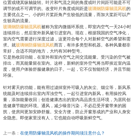
位置或绕其纵轴旋转。叶片和气流之间的角度或叶片间距可能是不可
调节的或不可调节的。改变叶片角度或间距是
玻璃钢防爆轴流风机
的
主要优点之一。小的叶片桨距角产生较低的流量，而加大桨距可以产
生较高的流量。
玻璃钢防爆轴流风机
被称为室内微循环系统，即室内空气一天24小时
连续排出，然后室外新风被引进室内。现在，根据我国的空气净化，
室内空气需要进行深度过滤，这更符合每个人对新鲜空气的希望和需
求。就
玻璃钢防爆轴流风机
而言，有许多类型和机器。各种风量都非
常好，合适不同的地方，大约有30种型号。
它是热收回功能，在室外和室内空气之间交流能量。受污染的空气被
排出，而其能量留在室内。这样，新鲜的室外空气将当即挨近室内温
度，使用户体验舒服健康的日子。一起，它不仅智能经济，并且节能
环保。
针对雾天的功能，能有用过滤掉室外可吸入的灰尘、烟尘等，新风系
统能及时连续排出室内浑浊空气，一起引进室内新风，有用操控风
量，添加能量收回；创造健康杰出的室内高品质生活环境，为居民创
造健康节能的环境。通风，减少噪音污染，不必忍受开窗带来的困
扰，使房间更加安静舒服。安全方便，防止开窗形成的产业和人身安
全隐患。即使家里没有人，它也能自动呼吸新鲜空气。
上一条：
在使用防爆轴流风机的操作期间须注意什么？