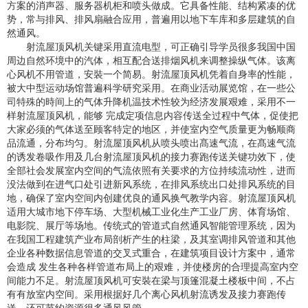
方案的消声器、服务器机柜和喷头做成。它具备性能、结构紧凑的优
势，常与排风、排风扇融合应用，普遍用以地下车库和多层建筑的自
然通风。
射流屋顶风机关键采用直流电型，可正确引导学员很多我国中国
周边自然环境中的汽体，相互配合送排烟风机来调整操纵气体。该离
心风机不用管道，安裝一个简易。射流屋顶风机凭着自身率的性能，
被大中型运动场馆普遍科学研究采用。在商业活动展览馆，在一些公
司特殊的時间上的气体升降机温技术性较为经济发展艰难，采用不一
样射流屋顶风机，能够 完成定项信息内容传送全过程中气体，促使把
大家必须的气体送至顾客特定的地区，并使室内空气质量更为畅顺商
品流通，分布均匀。射流屋顶风机从喷头喷出髙速气流，在髙速气流
的诱发卷吸作用及几台射流屋顶风机的接力赛跑传送关键功效下，使
全部社会发展室内空间的气流依照有关要求的方位持续流动性，进而
没法做到在进气口处引进新风系统，在排风系统出口处排风系统的目
地，确保了室内空间内创建优良的通风换气教学内容。射流屋顶风机
适用大城市地下停车场、大型机械工业化生产工业厂房、体育场馆、
电影院、展厅等场地。传统式的管道式自然通风智能管理系统，因为
在我国工程建筑产业布局剖析产生的柱梁，及其室调排风管道和其他
企业各种数据信息管道的交叉式重合，在建筑项目设计方案中，通常
会造成 发生各种各样管道布局上的艰难，并使楼房的合理提高室内空
间能力不足。射流屋顶风机可安裝在梁与顶篷混凝土楼板中间，不占
有有放室内空间。采用根据好几个离心风机射流诱发及接力赛跑传
送，还可节约資源很多通风风管。