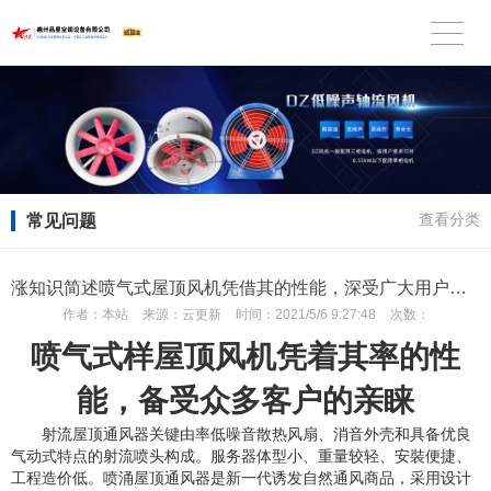
常见问题
查看分类
涨知识简述喷气式屋顶风机凭借其的性能，深受广大用户的青睐
作者：
本站
来源：
云更新
时间：
2021/5/6 9:27:48
次数：
喷气式样屋顶风机凭着其率的性
能，备受众多客户的亲睐
射流屋顶通风器关键由率低噪音散热风扇、消音外壳和具备优良
气动式特点的射流喷头构成。服务器体型小、重量较轻、安裝便捷、
工程造价低。喷涌屋顶通风器是新一代诱发自然通风商品，采用设计