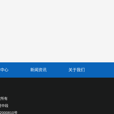
品中心
新闻资讯
关于我们
权所有
道中段
2000810号