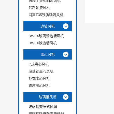
防爆手提式轴流风机
铝制轴流风机
消声T35铁质轴流风机
边墙风机
DWEX玻璃钢边墙风机
DWEX铁边墙风机
离心风机
C式离心风机
玻璃钢离心风机
柜式离心风机
铁质离心风机
玻璃钢风帽
玻璃钢变压式风帽
玻璃钢防爆防雷电动球..