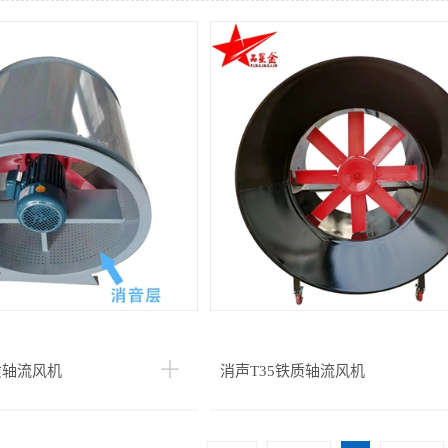
质轴流风机
消声T35铁质轴流风机