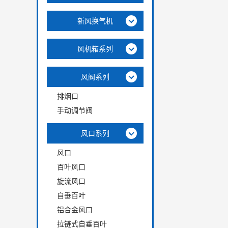
新风换气机
风机箱系列
风阀系列
排烟口
手动调节阀
风口系列
风口
百叶风口
旋流风口
自垂百叶
铝合金风口
拉链式自垂百叶