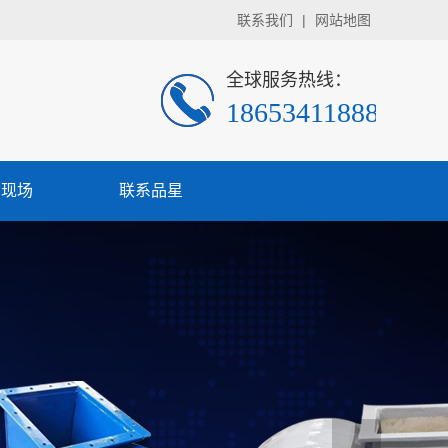
联系我们
|
网站地图
全球服务热线：
18653411888
货现场
联系品星