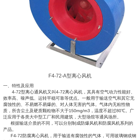
F4-72-A型离心风机
一、特性及应用
4-72型离心通风机又叫4-72离心风机，其具有空气动力性能好、
效率高、噪声低、运转平稳可靠等优点。一般用于输送空气和其它无
腐蚀性的、不易燃不易爆的、对人体无害的气体。气体内无粘性物
质，所含尘土及硬质颗粒物不大于150mg/m3，温度不超过80℃。广
泛应用于各类大中型工厂和民用建筑，大型场馆等通风场所。
根据输送介质的不同，可以分别制成防爆风机和防腐风机系列的
产品。
F4-72防腐离心风机，用于输送有腐蚀性的气体，可用玻璃钢或钢