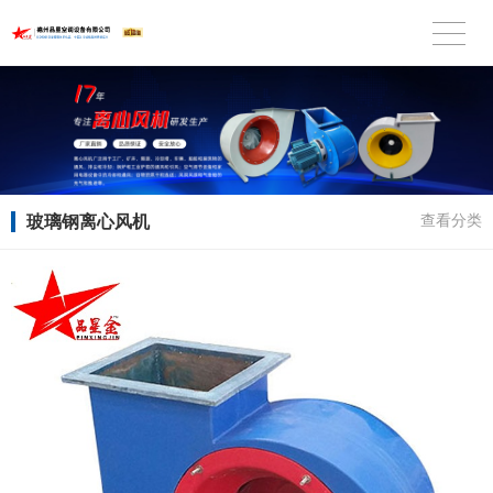
玻璃钢离心风机
查看分类